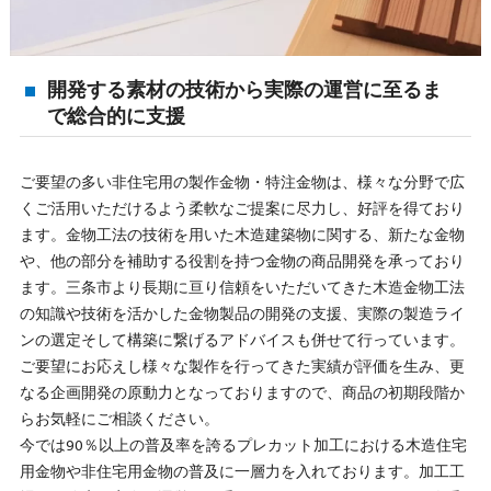
開発する素材の技術から実際の運営に至るま
で総合的に支援
ご要望の多い非住宅用の製作金物・特注金物は、様々な分野で広
くご活用いただけるよう柔軟なご提案に尽力し、好評を得ており
ます。金物工法の技術を用いた木造建築物に関する、新たな金物
や、他の部分を補助する役割を持つ金物の商品開発を承っており
ます。三条市より長期に亘り信頼をいただいてきた木造金物工法
の知識や技術を活かした金物製品の開発の支援、実際の製造ライ
ンの選定そして構築に繋げるアドバイスも併せて行っています。
ご要望にお応えし様々な製作を行ってきた実績が評価を生み、更
なる企画開発の原動力となっておりますので、商品の初期段階か
らお気軽にご相談ください。
今では90％以上の普及率を誇るプレカット加工における木造住宅
用金物や非住宅用金物の普及に一層力を入れております。加工工