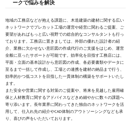
ークで悩みを解決
地域の工務店などが抱える課題に、木造建築の建材に関する広い
ネットワークでプレカット工場の運営や経営に関わるご提案、ご
要望があればもっと広い視野での総合的なコンサルタントも行っ
ております。工務店に置きましては、外部の優れた設計者の紹
介、業務に欠かせない意匠図の作成代行のご支援をはじめ、運営
全般に亘ったサポートが可能です。効率化を目指す工務店には、
平面・立面の基本設計から意匠図の作成、各必要書類やデータに
至るまで一括して作成し、工場との連携を建材の納品まで行う、
効率的かつ低コストを目指した一貫体制の構築をサポートいたし
ます。
また安全や営業に関する対策のご提案や、将来を見越した雇用確
保と人材教育に関するアドバイスなどきめ細やかに数々の課題へ
寄り添います。長年業界に関わってきた独自のネットワークを活
用して、仕入れ先の紹介やCAD体制のアウトソーシングなども承
り、喜びの声をいただいております。