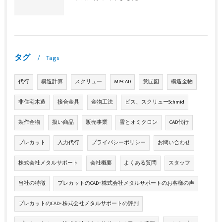
タグ
Tags
代行
構造計算
スクリュー
MP-CAD
意匠図
構造金物
非住宅木造
接合金具
金物工法
ビス、スクリューSchmid
製作金物
扱い商品
販売事業
雪とオミクロン
CAD代行
プレカット
入力代行
プライバシーポリシー
お問い合わせ
株式会社メタルサポート
会社概要
よくある質問
スタッフ
当社の特徴
プレカットのCAD･株式会社メタルサポートのお客様の声
プレカットのCAD･株式会社メタルサポートの評判