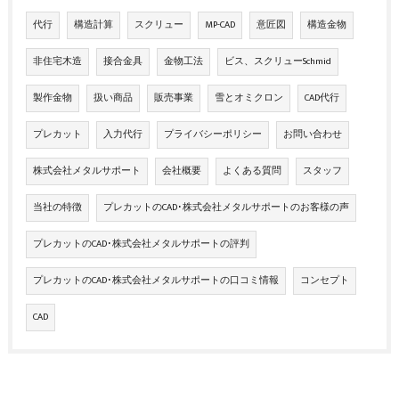
代行
構造計算
スクリュー
MP-CAD
意匠図
構造金物
非住宅木造
接合金具
金物工法
ビス、スクリューSchmid
製作金物
扱い商品
販売事業
雪とオミクロン
CAD代行
プレカット
入力代行
プライバシーポリシー
お問い合わせ
株式会社メタルサポート
会社概要
よくある質問
スタッフ
当社の特徴
プレカットのCAD･株式会社メタルサポートのお客様の声
プレカットのCAD･株式会社メタルサポートの評判
プレカットのCAD･株式会社メタルサポートの口コミ情報
コンセプト
CAD