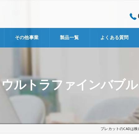
その他事業
製品一覧
よくある質問
企画・開発事業
コンサルタント事業
ウルトラファインバブル
Schmid社
ズカラカズ
MSメタル
プレカットのCADは