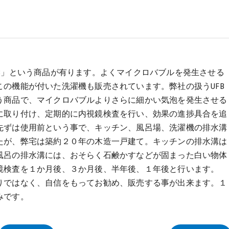
B」という商品が有ります。よくマイクロバブルを発生させる
の機能が付いた洗濯機も販売されています。弊社の扱うUFB
う商品で、マイクロバブルよりさらに細かい気泡を発生させる
に取り付け、定期的に内視鏡検査を行い、効果の進捗具合を追
先ずは使用前という事で、キッチン、風呂場、洗濯機の排水溝
たが、弊宅は築約２０年の木造一戸建て。キッチンの排水溝は
風呂の排水溝には、おそらく石鹸かすなどが固まった白い物体
鏡検査を１か月後、３か月後、半年後、１年後と行います。
りではなく、自信をもってお勧め、販売する事が出来ます。１
みです。