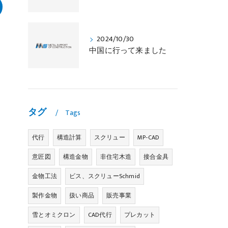
2024/10/30
中国に行って来ました
タグ
Tags
代行
構造計算
スクリュー
MP-CAD
意匠図
構造金物
非住宅木造
接合金具
金物工法
ビス、スクリューSchmid
製作金物
扱い商品
販売事業
雪とオミクロン
CAD代行
プレカット