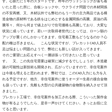
す。心新たに１年のスタートです。昨年のウッドショックが落ち着
いたと思った所に、合板ショックや、ウクライナ問題での木材関係
の不安再燃、又、木材以外でも弊社のもう一方の主力商品である構
造金物の原材料である鉄をはじめとする金属関係の高騰、原油の高
騰等々、何から何まで値上がりで住宅価格も高騰しており、大変な
状況に成っています。若い一次取得者世代にとっては、ローン額の
アップが重くのしかかってきます。住宅着工数もどうなるのか？心
配の種は尽きません。 こんな状況ですが、プレカットCAD人員不
足は悩ましい問題のようで、弊社にも新しい話が入ってきます。
そのご要望にお応えすべく一層頑張って行きたいと思っていま
す。 又、この先住宅需要は確実に減少するでししょうが、木造建
築の可能性は新技術も開発され、広がっていますので、非住宅案件
は今後も増えると思われます。弊社では、このCAD入力にも力を入
れる予定ですが、他方、非住宅案件に使うオーダー生産の接合金物
も扱っています。先般も大型の公共建築物の金物類を納入させて頂
きました。
プレカット工場で、非住宅案件を加工される際、こういった製作金
物が有るようでしたら、是非一声かけてください。きっとお役に立
てると思います。