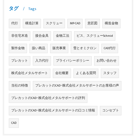
タグ
Tags
代行
構造計算
スクリュー
MP-CAD
意匠図
構造金物
非住宅木造
接合金具
金物工法
ビス、スクリューSchmid
製作金物
扱い商品
販売事業
雪とオミクロン
CAD代行
プレカット
入力代行
プライバシーポリシー
お問い合わせ
株式会社メタルサポート
会社概要
よくある質問
スタッフ
当社の特徴
プレカットのCAD･株式会社メタルサポートのお客様の声
プレカットのCAD･株式会社メタルサポートの評判
プレカットのCAD･株式会社メタルサポートの口コミ情報
コンセプト
CAD