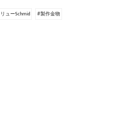
ューSchmid
#製作金物