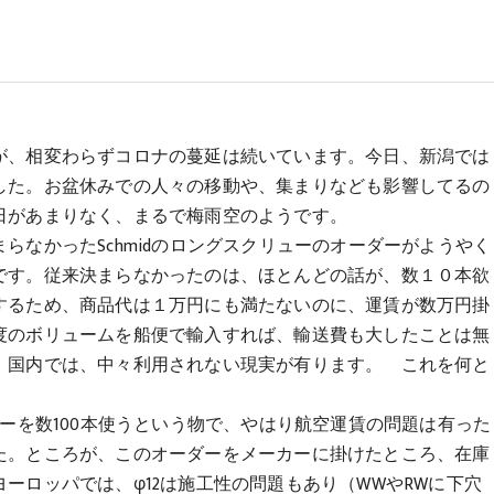
が、相変わらずコロナの蔓延は続いています。今日、新潟では
した。お盆休みでの人々の移動や、集まりなども影響してるの
日があまりなく、まるで梅雨空のようです。
らなかったSchmidのロングスクリューのオーダーがようやく
です。従来決まらなかったのは、ほとんどの話が、数１０本欲
するため、商品代は１万円にも満たないのに、運賃が数万円掛
度のボリュームを船便で輸入すれば、輸送費も大したことは無
、国内では、中々利用されない現実が有ります。 これを何と
ューを数100本使うという物で、やはり航空運賃の問題は有った
た。ところが、このオーダーをメーカーに掛けたところ、在庫
ーロッパでは、φ12は施工性の問題もあり（WWやRWに下穴