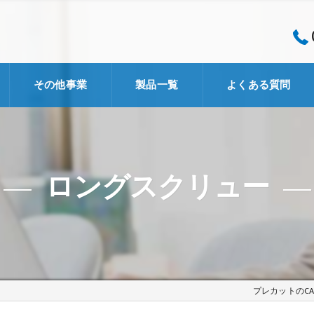
その他事業
製品一覧
よくある質問
企画・開発事業
コンサルタント事業
ロングスクリュー
Schmid社
ズカラカズ
MSメタル
プレカットのC