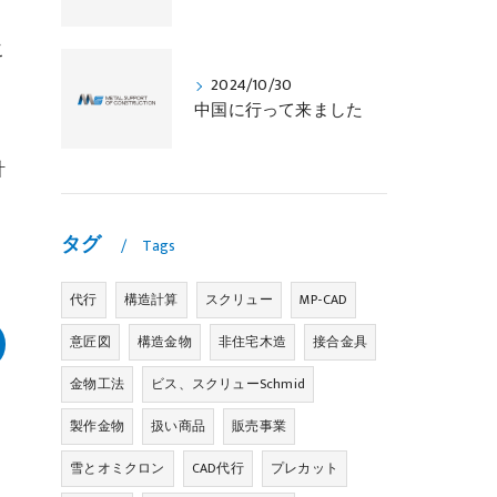
こ
2024/10/30
う
中国に行って来ました
計
タグ
Tags
代行
構造計算
スクリュー
MP-CAD
意匠図
構造金物
非住宅木造
接合金具
金物工法
ビス、スクリューSchmid
製作金物
扱い商品
販売事業
雪とオミクロン
CAD代行
プレカット