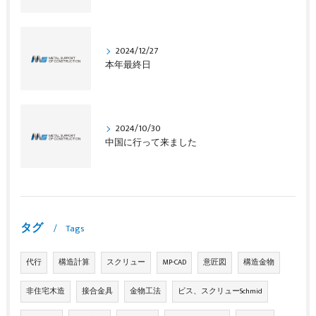
2024/12/27
本年最終日
2024/10/30
中国に行って来ました
タグ
Tags
代行
構造計算
スクリュー
MP-CAD
意匠図
構造金物
非住宅木造
接合金具
金物工法
ビス、スクリューSchmid