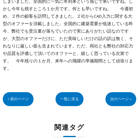
しまいました。全国的に一気に冬到来という感じで寒いですね。し
かし今年も残すところ１か月です。何とも早いですね。 今週初
め、２件の顧客を訪問してきました。２社からCAD入力に関する大
型のオファーを頂戴しました。全国的に建築需要が低迷している昨
今、弊社でも受注量が落ちていたので実にありがたい話なのです
が、大型のオファーだけに、ただ美味しいだけの話の訳は無く、そ
れなりに厳しい面も含まれています。ただ、両社とも弊社の対応力
や品質を評価して頂いてのオファーと、嬉しく思っている次第で
す。 今年残りの１か月、来年への飛躍の準備期間として頑張りま
す。
< 前のページ
一覧に戻る
次のページ >
関連タグ