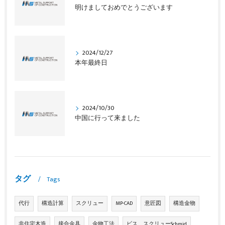
明けましておめでとうございます
2024/12/27
本年最終日
2024/10/30
中国に行って来ました
タグ
Tags
代行
構造計算
スクリュー
MP-CAD
意匠図
構造金物
非住宅木造
接合金具
金物工法
ビス、スクリューSchmid