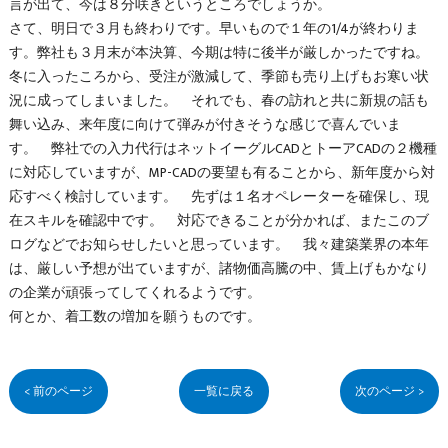
言が出て、今は８分咲きというところでしょうか。
さて、明日で３月も終わりです。早いもので１年の1/4が終わりま
す。弊社も３月末が本決算、今期は特に後半が厳しかったですね。
冬に入ったころから、受注が激減して、季節も売り上げもお寒い状
況に成ってしまいました。 それでも、春の訪れと共に新規の話も
舞い込み、来年度に向けて弾みが付きそうな感じで喜んでいま
す。 弊社での入力代行はネットイーグルCADとトーアCADの２機種
に対応していますが、MP-CADの要望も有ることから、新年度から対
応すべく検討しています。 先ずは１名オペレーターを確保し、現
在スキルを確認中です。 対応できることが分かれば、またこのブ
ログなどでお知らせしたいと思っています。 我々建築業界の本年
は、厳しい予想が出ていますが、諸物価高騰の中、賃上げもかなり
の企業が頑張ってしてくれるようです。
何とか、着工数の増加を願うものです。
< 前のページ
一覧に戻る
次のページ >