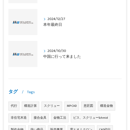
2024/12/27
本年最終日
2024/10/30
中国に行って来ました
タグ
Tags
代行
構造計算
スクリュー
MP-CAD
意匠図
構造金物
非住宅木造
接合金具
金物工法
ビス、スクリューSchmid
製作金物
扱い商品
販売事業
雪とオミクロン
CAD代行