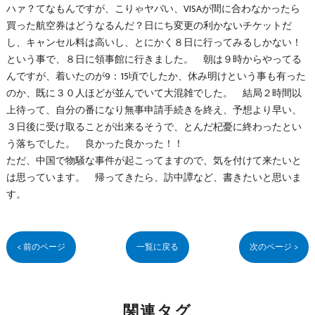
ハァ？てなもんですが、こりゃヤバい、VISAが間に合わなかったら
買った航空券はどうなるんだ？日にち変更の利かないチケットだ
し、キャンセル料は高いし、とにかく８日に行ってみるしかない！
という事で、８日に領事館に行きました。 朝は９時からやってる
んですが、着いたのが9：15頃でしたか、休み明けという事も有った
のか、既に３０人ほどが並んでいて大混雑でした。 結局２時間以
上待って、自分の番になり無事申請手続きを終え、予想より早い、
３日後に受け取ることが出来るそうで、とんだ杞憂に終わったとい
う落ちでした。 良かった良かった！！
ただ、中国で物騒な事件が起こってますので、気を付けて来たいと
は思っています。 帰ってきたら、訪中譚など、書きたいと思いま
す。
< 前のページ
一覧に戻る
次のページ >
関連タグ