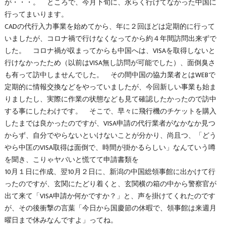
が・・・。 ところで、今月下旬に、永らく行けてなかった中国に
行ってまいります。
CADの代行入力事業を始めてから、年に２回ほどは定期的に行って
いましたが、コロナ禍で行けなくなってから約４年間訪問出来ずで
した。 コロナ禍が収まってからも中国へは、VISAを取得しないと
行けなかったため（以前はVISA無し訪問が可能でした）、面倒臭さ
も有って訪中しませんでした。 その間中国の協力業者とはWEBで
定期的に情報交換などをやっていましたが、今回新しい事業も始ま
りましたし、実際に作業の状態なども見て確認したかったので訪中
する事にしたわけです。 そこで、早々に飛行機のチケットを購入
したまでは良かったのですが、VISA申請の代行業者がなかなか見つ
からず、自分でやらないといけないことが分かり、尚且つ、「どう
やら中匡のVISA取得は面倒で、時間が掛かるらしい」なんていう噂
を聞き、こりゃヤバいと慌てて申請書類を
10月１日に作成、翌10月２日に、新潟の中国総領事館に出かけて行
ったのですが、玄関にたどり着くと、玄関横の箱の中から警察官が
出て来て「VISA申請か何かですか？」と、声を掛けてくれたのです
が、その後衝撃の言葉「今日から国慶節の休暇で、領事館は来週月
曜日まで休みなんですよ」ってね。