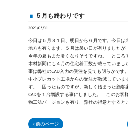
５月も終わりです
2023/05/31
今日は５月３１日、明日から６月です。今日は
地方も有ります。５月は暑い日が有りましたが
今年の夏もまた暑くなりそうですね。 ところ
木材新聞にも４月の住宅着工数が載っていまし
事は弊社のCAD入力の受注を見ても明らかです
中小プレカット工場からの受注が激減していま
す。 困ったものですが、新しく始まった顧客案
CADを１台増設する事にしました。 このお客
物工法バージョンも有り、弊社の得意とすると
< 前のページ