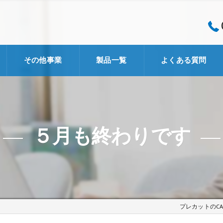
その他事業
製品一覧
よくある質問
企画・開発事業
コンサルタント事業
５月も終わりです
Schmid社
ズカラカズ
MSメタル
プレカットのC