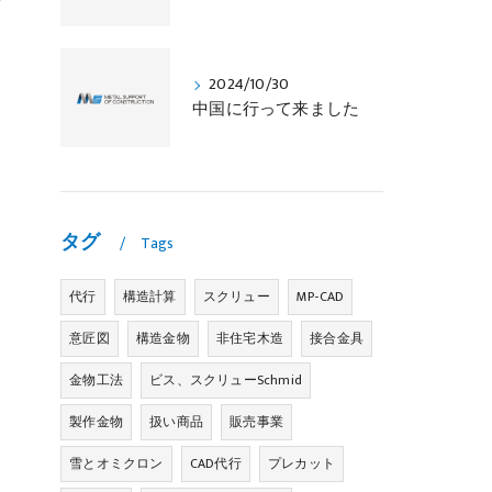
2024/10/30
中国に行って来ました
タグ
Tags
代行
構造計算
スクリュー
MP-CAD
意匠図
構造金物
非住宅木造
接合金具
金物工法
ビス、スクリューSchmid
製作金物
扱い商品
販売事業
雪とオミクロン
CAD代行
プレカット