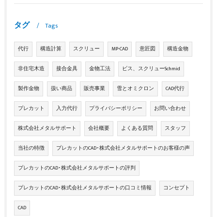
タグ
Tags
代行
構造計算
スクリュー
MP-CAD
意匠図
構造金物
非住宅木造
接合金具
金物工法
ビス、スクリューSchmid
製作金物
扱い商品
販売事業
雪とオミクロン
CAD代行
プレカット
入力代行
プライバシーポリシー
お問い合わせ
株式会社メタルサポート
会社概要
よくある質問
スタッフ
当社の特徴
プレカットのCAD･株式会社メタルサポートのお客様の声
プレカットのCAD･株式会社メタルサポートの評判
プレカットのCAD･株式会社メタルサポートの口コミ情報
コンセプト
CAD