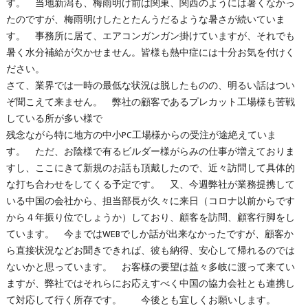
す。 当地新潟も、梅雨明け前は関東、関西のようには暑くなかっ
たのですが、梅雨明けしたとたんうだるような暑さが続いていま
す。 事務所に居て、エアコンガンガン掛けていますが、それでも
暑く水分補給が欠かせません。皆様も熱中症には十分お気を付けく
ださい。
さて、業界では一時の最低な状況は脱したものの、明るい話はつい
ぞ聞こえて来ません。 弊社の顧客であるプレカット工場様も苦戦
している所が多い様で
残念ながら特に地方の中小PC工場様からの受注が途絶えていま
す。 ただ、お陰様で有るビルダー様がらみの仕事が増えておりま
すし、ここにきて新規のお話も頂戴したので、近々訪問して具体的
な打ち合わせをしてくる予定です。 又、今週弊社が業務提携して
いる中国の会社から、担当部長が久々に来日（コロナ以前からです
から４年振り位でしょうか）しており、顧客を訪問、顧客行脚をし
ています。 今まではWEBでしか話が出来なかったですが、顧客か
ら直接状況などお聞きできれば、彼も納得、安心して帰れるのでは
ないかと思っています。 お客様の要望は益々多岐に渡って来てい
ますが、弊社ではそれらにお応えすべく中国の協力会社とも連携し
て対応して行く所存です。 今後とも宜しくお願いします。