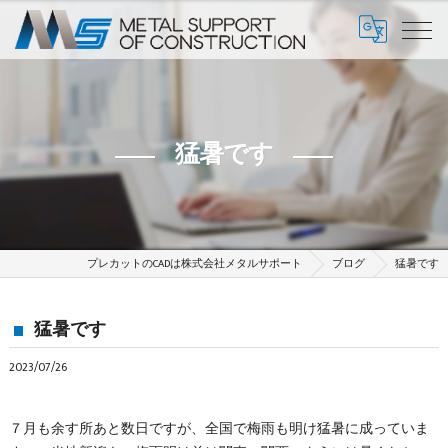
猛暑です
プレカットのCADは株式会社メタルサポート
ブログ
猛暑です
猛暑です
2023/07/26
７月も余す所あと数日ですが、全国で梅雨も明け猛暑に成っていま