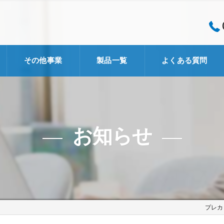
その他事業
製品一覧
よくある質問
企画・開発事業
コンサルタント事業
お知らせ
Schmid社
ズカラカズ
MSメタル
プレカ