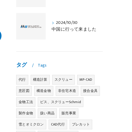
2024/10/30
中国に行って来ました
タグ
Tags
代行
構造計算
スクリュー
MP-CAD
意匠図
構造金物
非住宅木造
接合金具
金物工法
ビス、スクリューSchmid
製作金物
扱い商品
販売事業
雪とオミクロン
CAD代行
プレカット